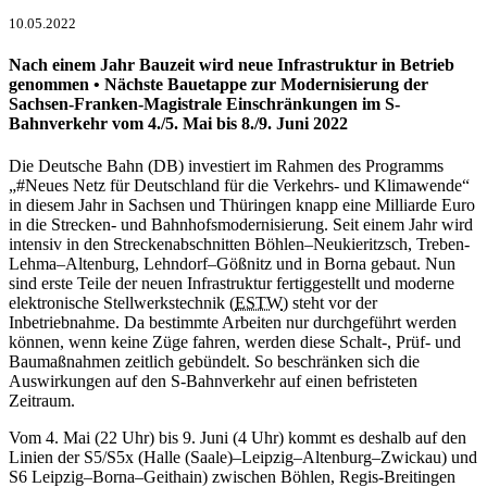
10.05.2022
Nach einem Jahr Bauzeit wird neue Infrastruktur in Betrieb
genommen • Nächste Bauetappe zur Modernisierung der
Sachsen-Franken-Magistrale Einschränkungen im S-
Bahnverkehr vom 4./5. Mai bis 8./9. Juni 2022
Die Deutsche Bahn (DB) investiert im Rahmen des Programms
„#Neues Netz für Deutschland für die Verkehrs- und Klimawende“
in diesem Jahr in Sachsen und Thüringen knapp eine Milliarde Euro
in die Strecken- und Bahnhofsmodernisierung. Seit einem Jahr wird
intensiv in den Streckenabschnitten Böhlen–Neukieritzsch, Treben-
Lehma–Altenburg, Lehndorf–Gößnitz und in Borna gebaut. Nun
sind erste Teile der neuen Infrastruktur fertiggestellt und moderne
elektronische Stellwerkstechnik (
ESTW
) steht vor der
Inbetriebnahme. Da bestimmte Arbeiten nur durchgeführt werden
können, wenn keine Züge fahren, werden diese Schalt-, Prüf- und
Baumaßnahmen zeitlich gebündelt. So beschränken sich die
Auswirkungen auf den S-Bahnverkehr auf einen befristeten
Zeitraum.
Vom 4. Mai (22 Uhr) bis 9. Juni (4 Uhr) kommt es deshalb auf den
Linien der S5/S5x (Halle (Saale)–Leipzig–Altenburg–Zwickau) und
S6 Leipzig–Borna–Geithain) zwischen Böhlen, Regis-Breitingen