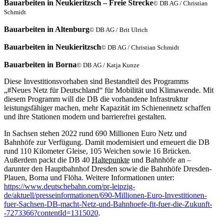
Bauarbeiten in Neukieritzsch – Freie Strecke
© DB AG / Christian
Schmidt
Bauarbeiten in Altenburg
© DB AG / Brit Ulrich
Bauarbeiten in Neukieritzsch
© DB AG / Christian Schmidt
Bauarbeiten in Borna
© DB AG / Katja Kunze
Diese Investitionsvorhaben sind Bestandteil des Programms
„#Neues Netz für Deutschland“ für Mobilität und Klimawende. Mit
diesem Programm will die DB die vorhandene Infrastruktur
leistungsfähiger machen, mehr Kapazität im Schienennetz schaffen
und ihre Stationen modern und barrierefrei gestalten.
In Sachsen stehen 2022 rund 690 Millionen Euro Netz und
Bahnhöfe zur Verfügung. Damit modernisiert und erneuert die DB
rund 110 Kilometer Gleise, 105 Weichen sowie 16 Brücken.
Außerdem packt die DB 40
Haltepunkte
und Bahnhöfe an –
darunter den Hauptbahnhof Dresden sowie die Bahnhöfe Dresden-
Plauen, Borna und Flöha. Weitere Informationen unter:
https://www.deutschebahn.com/pr-leipzig-
de/aktuell/presseinformationen/690-Millionen-Euro-Investitionen-
fuer-Sachsen-DB-macht-Netz-und-Bahnhoefe-fit-fuer-die-Zukunft-
-7273366?contentId=1315020
.