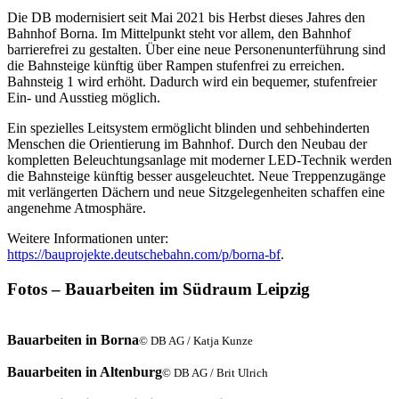
Die DB modernisiert seit Mai 2021 bis Herbst dieses Jahres den
Bahnhof Borna. Im Mittelpunkt steht vor allem, den Bahnhof
barrierefrei zu gestalten. Über eine neue Personenunterführung sind
die Bahnsteige künftig über Rampen stufenfrei zu erreichen.
Bahnsteig 1 wird erhöht. Dadurch wird ein bequemer, stufenfreier
Ein- und Ausstieg möglich.
Ein spezielles Leitsystem ermöglicht blinden und sehbehinderten
Menschen die Orientierung im Bahnhof. Durch den Neubau der
kompletten Beleuchtungsanlage mit moderner LED-Technik werden
die Bahnsteige künftig besser ausgeleuchtet. Neue Treppenzugänge
mit verlängerten Dächern und neue Sitzgelegenheiten schaffen eine
angenehme Atmosphäre.
Weitere Informationen unter:
https://bauprojekte.deutschebahn.com/p/borna-bf
.
Fotos – Bauarbeiten im Südraum Leipzig
Bauarbeiten in Borna
© DB AG / Katja Kunze
Bauarbeiten in Altenburg
© DB AG / Brit Ulrich