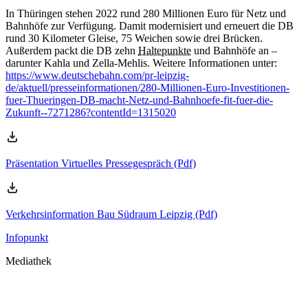
In Thüringen stehen 2022 rund 280 Millionen Euro für Netz und
Bahnhöfe zur Verfügung. Damit modernisiert und erneuert die DB
rund 30 Kilometer Gleise, 75 Weichen sowie drei Brücken.
Außerdem packt die DB zehn
Haltepunkte
und Bahnhöfe an –
darunter Kahla und Zella-Mehlis. Weitere Informationen unter:
https://www.deutschebahn.com/pr-leipzig-
de/aktuell/presseinformationen/280-Millionen-Euro-Investitionen-
fuer-Thueringen-DB-macht-Netz-und-Bahnhoefe-fit-fuer-die-
Zukunft--7271286?contentId=1315020
Präsentation Virtuelles Pressegespräch (Pdf)
Verkehrsinformation Bau Südraum Leipzig (Pdf)
Infopunkt
Mediathek