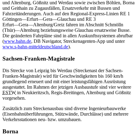
und Altenburg, Gößnitz und Werdau sowie zwischen Böhlen, Borna
und Geithain zu Zugausfällen, Ersatzverkehr mit Bussen und
Fahrzeitänderungen. Auch auf den Regional-Express-Linien RE 1
Göttingen―Erfurt―Gera―Glauchau und RE 3
Erfurt―Gera―Altenburg/Greiz fahren im Abschnitt Schmölln
(Thür)―Altenburg beziehungsweise Glauchau ersatzweise Busse.
Die geänderten Fahrpläne sind in allen Auskunftssystemen abrufbar
(
www.bahn.de
, DB Navigator, Streckenagenten-App und unter
www.s-bahn-mitteldeutschland.de
).
Sachsen-Franken-Magistrale
Dis Strecke von Leipzig bis Werdau (Streckenast der Sachsen-
Franken-Magistrale) wird für Geschwindigkeiten bis 160 km/h
grundlegend erneuert und mit einer leistungsfähigen Ausrüstung
ausgestattet. Im Rahmen der jetzigen Ausbaustufe sind vier weitere
ESTW
in Neukieritzsch, Regis-Breitingen, Altenburg und Gößnitz
vorgesehen.
Zusätzlich zum Streckenausbau sind diverse Ingenieurbauwerke
(Eisenbahnüberführungen, Stützwände, Durchlässe) und mehrere
Verkehrsstationen neu- bzw. umzubauen.
Borna