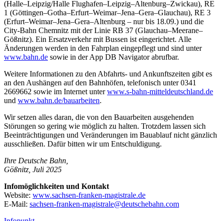
(Halle–Leipzig/Halle Flughafen–Leipzig–Altenburg–Zwickau), RE
1 (Göttingen–Gotha–Erfurt–Weimar–Jena–Gera–Glauchau), RE 3
(Erfurt–Weimar–Jena–Gera–Altenburg – nur bis 18.09.) und die
City-Bahn Chemnitz mit der Linie RB 37 (Glauchau–Meerane–
Gößnitz). Ein Ersatzverkehr mit Bussen ist eingerichtet. Alle
Änderungen werden in den Fahrplan eingepflegt und sind unter
www.bahn.de
sowie in der App DB Navigator abrufbar.
Weitere Informationen zu den Abfahrts- und Ankunftszeiten gibt es
an den Aushängen auf den Bahnhöfen, telefonisch unter 0341
2669662 sowie im Internet unter
www.s-bahn-mitteldeutschland.de
und
www.bahn.de/bauarbeiten
.
Wir setzen alles daran, die von den Bauarbeiten ausgehenden
Störungen so gering wie möglich zu halten. Trotzdem lassen sich
Beeinträchtigungen und Veränderungen im Bauablauf nicht gänzlich
ausschließen. Dafür bitten wir um Entschuldigung.
Ihre Deutsche Bahn,
Gößnitz, Juli 2025
Infomöglichkeiten und Kontakt
Website:
www.sachsen-franken-magistrale.de
E-Mail:
sachsen-franken-magistrale@deutschebahn.com
Infopunkt