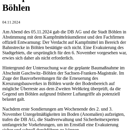
Böhlen
04.11.2024
Am Abend des 05.11.2024 gab die DB AG und die Stadt Böhlen in
Abstimmung mit dem Kampfmittelräumdienst und den Fachfirmen
offiziell Entwarnung: Der Verdacht auf Kampfmittel im Bereich der
Bahnstrecke in Böhlen bestätigte sich nicht. Eine Evakuierung des
Stadtgebiets, die ursprünglich für den 6. November vorgesehen war,
erwies sich daher als nicht erforderlich.
Hintergrund der Untersuchung war die geplante Baumaßnahme im
Abschnitt Gaschwitz–Böhlen der Sachsen-Franken-Magistrale. Im
Zuge der Bauvorbereitungen für die Erneuerung des
Kreuzungsbauwerkes in Böhlen wurde der Bodenbereich auf
mögliche Überreste aus dem Zweiten Weltkrieg überprüft, da die
Gegend um Böhlen aufgrund früherer Luftangriffe als potenziell
belastet galt.
Nachdem erste Sondierungen am Wochenende des 2. und 3.
November Unregelmäßigkeiten im Boden (Anomalien) aufzeigten,
trafen die DB AG, die Stadtverwaltung und Sicherheitsexperten
umfangreiche Vorkehrungen, um im Ernstfall eine Evakuierung
sicher und schnell durchführen zu können​.