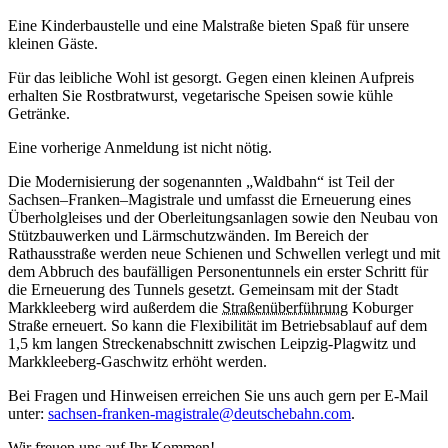
Eine Kinderbaustelle und eine Malstraße bieten Spaß für unsere
kleinen Gäste.
Für das leibliche Wohl ist gesorgt. Gegen einen kleinen Aufpreis
erhalten Sie Rostbratwurst, vegetarische Speisen sowie kühle
Getränke.
Eine vorherige Anmeldung ist nicht nötig.
Die Modernisierung der sogenannten „Waldbahn“ ist Teil der
Sachsen–Franken–Magistrale und umfasst die Erneuerung eines
Überholgleises und der Oberleitungsanlagen sowie den Neubau von
Stützbauwerken und Lärmschutzwänden. Im Bereich der
Rathausstraße werden neue Schienen und Schwellen verlegt und mit
dem Abbruch des baufälligen Personentunnels ein erster Schritt für
die Erneuerung des Tunnels gesetzt. Gemeinsam mit der Stadt
Markkleeberg wird außerdem die
Straßenüberführung
Koburger
Straße erneuert. So kann die Flexibilität im Betriebsablauf auf dem
1,5 km langen Streckenabschnitt zwischen Leipzig-Plagwitz und
Markkleeberg-Gaschwitz erhöht werden.
Bei Fra­gen und Hin­wei­sen er­rei­chen Sie uns auch gern per E-Mail
un­ter:
sach­sen-fran­ken-­ma­gis­tra­le@deut­sche­bahn.com
.
Wir freuen uns auf Ihr Kommen!