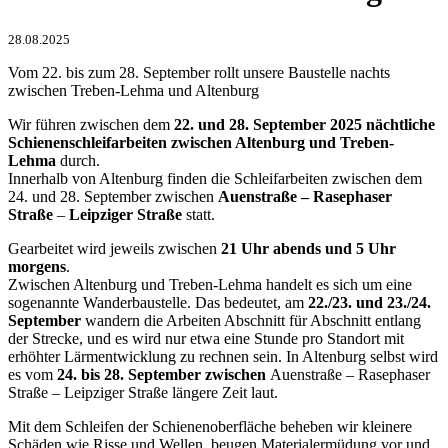
28.08.2025
Vom 22. bis zum 28. September rollt unsere Baustelle nachts
zwischen Treben-Lehma und Altenburg
Wir führen zwischen dem
22. und 28. September 2025
nächtliche
Schienenschleifarbeiten zwischen Altenburg und Treben-
Lehma
durch.
Innerhalb von Altenburg finden die Schleifarbeiten zwischen dem
24. und 28. September zwischen
Auenstraße – Rasephaser
Straße
–
Leipziger Straße
statt.
Gearbeitet wird jeweils zwischen
21 Uhr abends und 5 Uhr
morgens
.
Zwischen Altenburg und Treben-Lehma handelt es sich um eine
sogenannte Wanderbaustelle. Das bedeutet, am
22./23. und 23./24.
September
wandern die Arbeiten Abschnitt für Abschnitt entlang
der Strecke, und es wird nur etwa eine Stunde pro Standort mit
erhöhter Lärmentwicklung zu rechnen sein. In Altenburg selbst wird
es vom
24. bis 28. September zwischen
Auenstraße – Rasephaser
Straße – Leipziger Straße längere Zeit laut.
Mit dem Schleifen der Schienenoberfläche beheben wir kleinere
Schäden wie Risse und Wellen, beugen Materialermüdung vor und