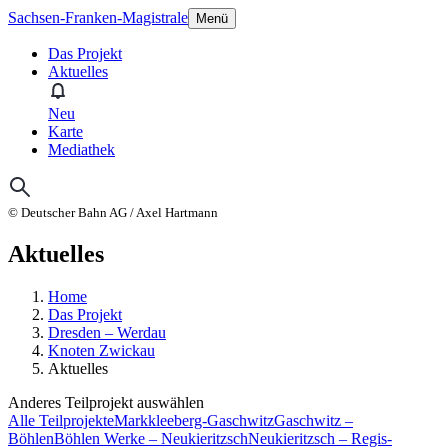
Sachsen-Franken-Magistrale
Menü
Das Projekt
Aktuelles
Neu
Karte
Mediathek
© Deutscher Bahn AG / Axel Hartmann
Aktuelles
Home
Das Projekt
Dresden – Werdau
Knoten Zwickau
Aktuelles
Anderes Teilprojekt auswählen
Alle Teilprojekte
Markkleeberg-Gaschwitz
Gaschwitz –
Böhlen
Böhlen Werke – Neukieritzsch
Neukieritzsch – Regis-