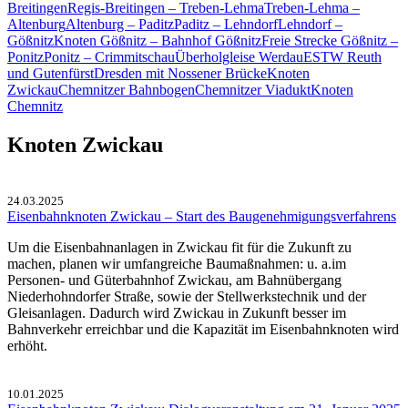
Breitingen
Regis-Breitingen – Treben-Lehma
Treben-Lehma –
Altenburg
Altenburg – Paditz
Paditz – Lehndorf
Lehndorf –
Gößnitz
Knoten Gößnitz – Bahnhof Gößnitz
Freie Strecke Gößnitz –
Ponitz
Ponitz – Crimmitschau
Über­hol­glei­se Wer­dau
ESTW Reuth
und Gutenfürst
Dresden mit Nossener Brücke
Knoten
Zwickau
Chemnitzer Bahnbogen
Chemnitzer Viadukt
Knoten
Chemnitz
Knoten Zwickau
24.03.2025
Eisenbahnknoten Zwickau – Start des Baugenehmigungsverfahrens
Um die Eisenbahnanlagen in Zwickau fit für die Zukunft zu
machen, planen wir umfangreiche Baumaßnahmen: u. a.im
Personen- und Güterbahnhof Zwickau, am Bahnübergang
Niederhohndorfer Straße, sowie der Stellwerkstechnik und der
Gleisanlagen. Dadurch wird Zwickau in Zukunft besser im
Bahnverkehr erreichbar und die Kapazität im Eisenbahnknoten wird
erhöht.
10.01.2025