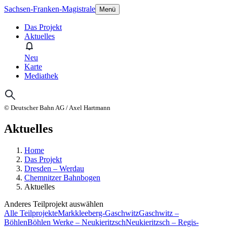
Sachsen-Franken-Magistrale
Menü
Das Projekt
Aktuelles
Neu
Karte
Mediathek
© Deutscher Bahn AG / Axel Hartmann
Aktuelles
Home
Das Projekt
Dresden – Werdau
Chemnitzer Bahnbogen
Aktuelles
Anderes Teilprojekt auswählen
Alle Teilprojekte
Markkleeberg-Gaschwitz
Gaschwitz –
Böhlen
Böhlen Werke – Neukieritzsch
Neukieritzsch – Regis-