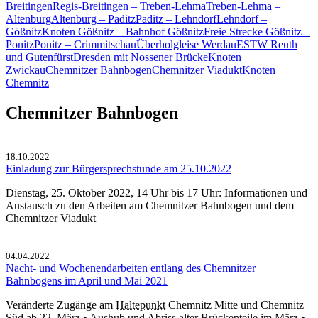
Breitingen
Regis-Breitingen – Treben-Lehma
Treben-Lehma –
Altenburg
Altenburg – Paditz
Paditz – Lehndorf
Lehndorf –
Gößnitz
Knoten Gößnitz – Bahnhof Gößnitz
Freie Strecke Gößnitz –
Ponitz
Ponitz – Crimmitschau
Über­hol­glei­se Wer­dau
ESTW Reuth
und Gutenfürst
Dresden mit Nossener Brücke
Knoten
Zwickau
Chemnitzer Bahnbogen
Chemnitzer Viadukt
Knoten
Chemnitz
Chemnitzer Bahnbogen
18.10.2022
Einladung zur Bürgersprechstunde am 25.10.2022
Dienstag, 25. Oktober 2022, 14 Uhr bis 17 Uhr: Informationen und
Austausch zu den Arbeiten am Chemnitzer Bahnbogen und dem
Chemnitzer Viadukt
04.04.2022
Nacht- und Wochenendarbeiten entlang des Chemnitzer
Bahnbogens im April und Mai 2021
Veränderte Zugänge am
Haltepunkt
Chemnitz Mitte und Chemnitz
Süd ab 22. März • Aushub und Abriss alter Brückenteile im März •